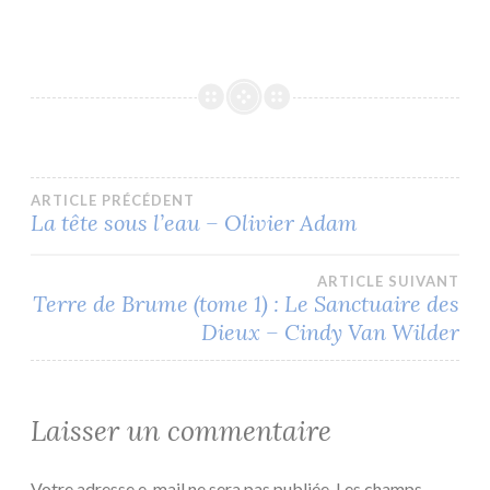
Navigation
ARTICLE PRÉCÉDENT
La tête sous l’eau – Olivier Adam
de
ARTICLE SUIVANT
l’article
Terre de Brume (tome 1) : Le Sanctuaire des
Dieux – Cindy Van Wilder
Laisser un commentaire
Votre adresse e-mail ne sera pas publiée.
Les champs