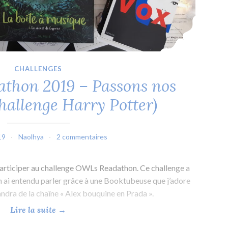
9
–
P
a
s
CHALLENGES
s
athon 2019 – Passons nos
o
n
Challenge Harry Potter)
s
n
o
19
Naolhya
2 commentaires
s
A
e participer au challenge OWLs Readathon. Ce challenge a
.
en ai entendu parler grâce à une Booktubeuse que j’adore
S
andra de la chaîne « Alex bouquine en Prada ».
.
«
Lire la suite
→
P
.