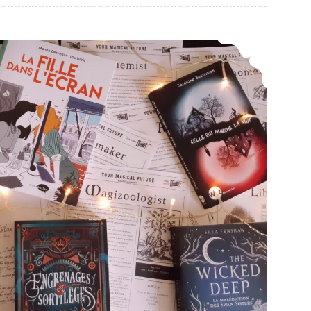
Magical Readathon 2019 – Passons nos A.S.P.I.C.s (Challenge Harry Potter)