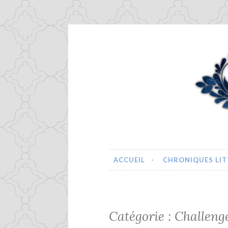
Accéder
au
contenu
principal
Nao se Liv
ACCUEIL
CHRONIQUES LIT
Catégorie :
Challeng