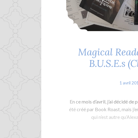
Magical Read
B.U.S.E.s (
1 avril 20
En ce mois d’avril, j’ai décidé d
été créé par Book Roast, mais j’
qui n’est autre qu’Alex