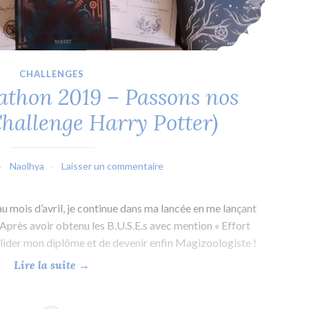
CHALLENGES
athon 2019 – Passons nos
(Challenge Harry Potter)
Naolhya
Laisser un commentaire
u mois d’avril, je continue dans ma lancée en me lançant
! Après avoir obtenu les B.U.S.E.s avec mention « Effort
valider mon diplôme et de devenir enfin Magizoologiste !
«
Lire la suite
→
M