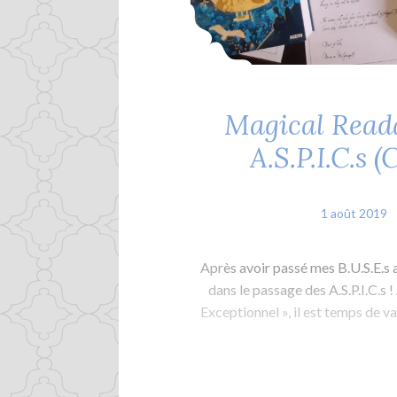
Magical Read
A.S.P.I.C.s 
1 août 2019
Après avoir passé mes B.U.S.E.s a
dans le passage des A.S.P.I.C.s 
Exceptionnel », il est temps de 